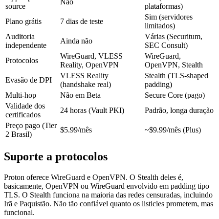
Não
source
plataformas)
Sim (servidores
Plano grátis
7 dias de teste
limitados)
Auditoria
Várias (Securitum,
Ainda não
independente
SEC Consult)
WireGuard, VLESS
WireGuard,
Protocolos
Reality, OpenVPN
OpenVPN, Stealth
VLESS Reality
Stealth (TLS-shaped
Evasão de DPI
(handshake real)
padding)
Multi-hop
Não em Beta
Secure Core (pago)
Validade dos
24 horas (Vault PKI)
Padrão, longa duração
certificados
Preço pago (Tier
$5.99/mês
~$9.99/mês (Plus)
2 Brasil)
Suporte a protocolos
Proton oferece WireGuard e OpenVPN. O Stealth deles é,
basicamente, OpenVPN ou WireGuard envolvido em padding tipo
TLS. O Stealth funciona na maioria das redes censuradas, incluindo
Irã e Paquistão. Não tão confiável quanto os listicles prometem, mas
funcional.