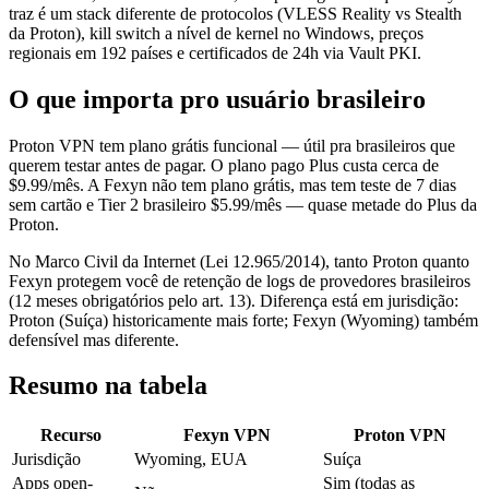
traz é um stack diferente de protocolos (VLESS Reality vs Stealth
da Proton), kill switch a nível de kernel no Windows, preços
regionais em 192 países e certificados de 24h via Vault PKI.
O que importa pro usuário brasileiro
Proton VPN tem plano grátis funcional — útil pra brasileiros que
querem testar antes de pagar. O plano pago Plus custa cerca de
$9.99/mês. A Fexyn não tem plano grátis, mas tem teste de 7 dias
sem cartão e Tier 2 brasileiro $5.99/mês — quase metade do Plus da
Proton.
No Marco Civil da Internet (Lei 12.965/2014), tanto Proton quanto
Fexyn protegem você de retenção de logs de provedores brasileiros
(12 meses obrigatórios pelo art. 13). Diferença está em jurisdição:
Proton (Suíça) historicamente mais forte; Fexyn (Wyoming) também
defensível mas diferente.
Resumo na tabela
Recurso
Fexyn VPN
Proton VPN
Jurisdição
Wyoming, EUA
Suíça
Apps open-
Sim (todas as