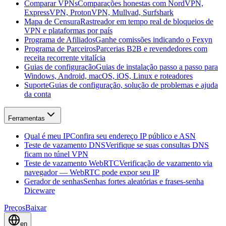
Comparar VPNs
Comparações honestas com NordVPN,
ExpressVPN, ProtonVPN, Mullvad, Surfshark
Mapa de Censura
Rastreador em tempo real de bloqueios de
VPN e plataformas por país
Programa de Afiliados
Ganhe comissões indicando o Fexyn
Programa de Parceiros
Parcerias B2B e revendedores com
receita recorrente vitalícia
Guias de configuração
Guias de instalação passo a passo para
Windows, Android, macOS, iOS, Linux e roteadores
Suporte
Guias de configuração, solução de problemas e ajuda
da conta
Ferramentas
Qual é meu IP
Confira seu endereço IP público e ASN
Teste de vazamento DNS
Verifique se suas consultas DNS
ficam no túnel VPN
Teste de vazamento WebRTC
Verificação de vazamento via
navegador — WebRTC pode expor seu IP
Gerador de senhas
Senhas fortes aleatórias e frases-senha
Diceware
Preços
Baixar
en