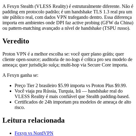
A Fexyn Stealth (VLESS Reality) é estruturalmente diferente. Não é
padding em protocolo padrão; é um handshake TLS 1.3 real pra um
site público real, com dados VPN trafegando dentro. Essa diferença
importa em ambientes onde DPI faz active probing (GFW da China)
ou pattern-matching avançado a nível de handshake (TSPU russo).
Veredito
Proton VPN é a melhor escolha se: você quer plano grátis; quer
cliente open-source; auditoria de no-logs é crítica pro seu modelo de
ameaça; quer jurisdição suíça; multi-hop via Secure Core importa.
A Fexyn ganha se:
Preço Tier 2 brasileiro $5.99 importa vs Proton Plus $9.99.
Você viaja pra Rússia, Turquia, Irã — handshake real do
VLESS Reality é mais confiável que Stealth padding-based.
Certificados de 24h importam pra modelos de ameaça de alto
risco.
Leitura relacionada
Fexyn vs NordVPN