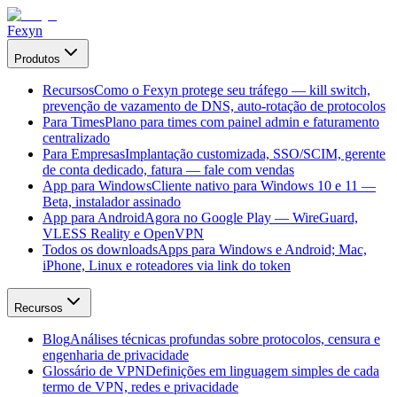
Fexyn
Produtos
Recursos
Como o Fexyn protege seu tráfego — kill switch,
prevenção de vazamento de DNS, auto-rotação de protocolos
Para Times
Plano para times com painel admin e faturamento
centralizado
Para Empresas
Implantação customizada, SSO/SCIM, gerente
de conta dedicado, fatura — fale com vendas
App para Windows
Cliente nativo para Windows 10 e 11 —
Beta, instalador assinado
App para Android
Agora no Google Play — WireGuard,
VLESS Reality e OpenVPN
Todos os downloads
Apps para Windows e Android; Mac,
iPhone, Linux e roteadores via link do token
Recursos
Blog
Análises técnicas profundas sobre protocolos, censura e
engenharia de privacidade
Glossário de VPN
Definições em linguagem simples de cada
termo de VPN, redes e privacidade