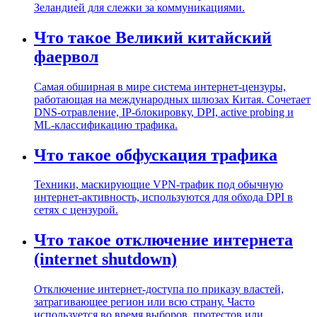
Зеландией для слежки за коммуникациями.
Что такое Великий китайский
фаервол
Самая обширная в мире система интернет-цензуры,
работающая на международных шлюзах Китая. Сочетает
DNS-отравление, IP-блокировку, DPI, active probing и
ML-классификацию трафика.
Что такое обфускация трафика
Техники, маскирующие VPN-трафик под обычную
интернет-активность, используются для обхода DPI в
сетях с цензурой.
Что такое отключение интернета
(internet shutdown)
Отключение интернет-доступа по приказу властей,
затрагивающее регион или всю страну. Часто
используется во время выборов, протестов или