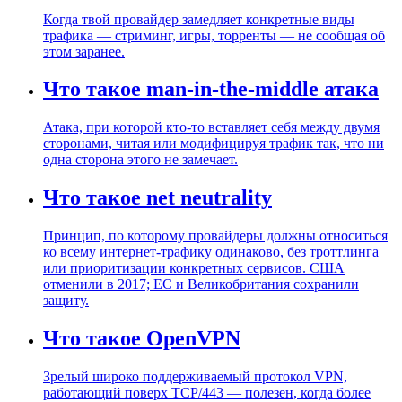
Когда твой провайдер замедляет конкретные виды
трафика — стриминг, игры, торренты — не сообщая об
этом заранее.
Что такое man-in-the-middle атака
Атака, при которой кто-то вставляет себя между двумя
сторонами, читая или модифицируя трафик так, что ни
одна сторона этого не замечает.
Что такое net neutrality
Принцип, по которому провайдеры должны относиться
ко всему интернет-трафику одинаково, без троттлинга
или приоритизации конкретных сервисов. США
отменили в 2017; ЕС и Великобритания сохранили
защиту.
Что такое OpenVPN
Зрелый широко поддерживаемый протокол VPN,
работающий поверх TCP/443 — полезен, когда более