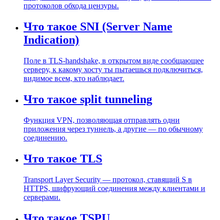
протоколов обхода цензуры.
Что такое SNI (Server Name
Indication)
Поле в TLS-handshake, в открытом виде сообщающее
серверу, к какому хосту ты пытаешься подключиться,
видимое всем, кто наблюдает.
Что такое split tunneling
Функция VPN, позволяющая отправлять одни
приложения через туннель, а другие — по обычному
соединению.
Что такое TLS
Transport Layer Security — протокол, ставящий S в
HTTPS, шифрующий соединения между клиентами и
серверами.
Что такое TSPU