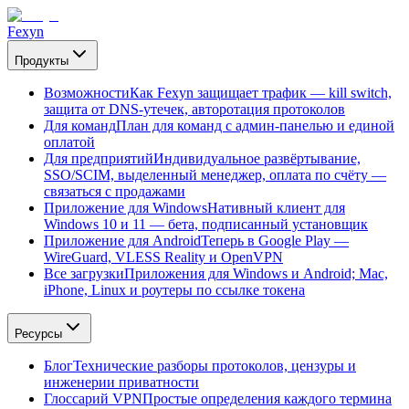
Fexyn
Продукты
Возможности
Как Fexyn защищает трафик — kill switch,
защита от DNS-утечек, авторотация протоколов
Для команд
План для команд с админ-панелью и единой
оплатой
Для предприятий
Индивидуальное развёртывание,
SSO/SCIM, выделенный менеджер, оплата по счёту —
связаться с продажами
Приложение для Windows
Нативный клиент для
Windows 10 и 11 — бета, подписанный установщик
Приложение для Android
Теперь в Google Play —
WireGuard, VLESS Reality и OpenVPN
Все загрузки
Приложения для Windows и Android; Mac,
iPhone, Linux и роутеры по ссылке токена
Ресурсы
Блог
Технические разборы протоколов, цензуры и
инженерии приватности
Глоссарий VPN
Простые определения каждого термина