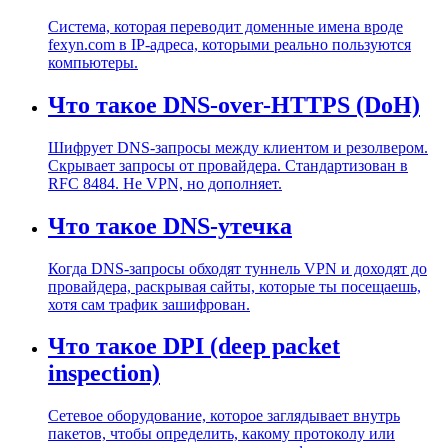
Система, которая переводит доменные имена вроде
fexyn.com в IP-адреса, которыми реально пользуются
компьютеры.
Что такое DNS-over-HTTPS (DoH)
Шифрует DNS-запросы между клиентом и резолвером.
Скрывает запросы от провайдера. Стандартизован в
RFC 8484. Не VPN, но дополняет.
Что такое DNS-утечка
Когда DNS-запросы обходят туннель VPN и доходят до
провайдера, раскрывая сайты, которые ты посещаешь,
хотя сам трафик зашифрован.
Что такое DPI (deep packet
inspection)
Сетевое оборудование, которое заглядывает внутрь
пакетов, чтобы определить, какому протоколу или