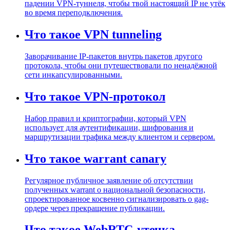
падении VPN-туннеля, чтобы твой настоящий IP не утёк
во время переподключения.
Что такое VPN tunneling
Заворачивание IP-пакетов внутрь пакетов другого
протокола, чтобы они путешествовали по ненадёжной
сети инкапсулированными.
Что такое VPN-протокол
Набор правил и криптографии, который VPN
использует для аутентификации, шифрования и
маршрутизации трафика между клиентом и сервером.
Что такое warrant canary
Регулярное публичное заявление об отсутствии
полученных warrant о национальной безопасности,
спроектированное косвенно сигнализировать о gag-
ордере через прекращение публикации.
Что такое WebRTC-утечка