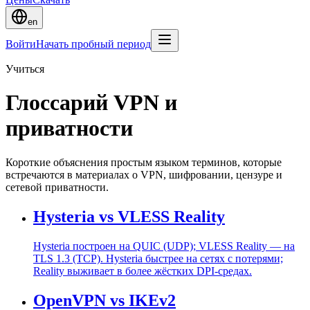
en
Войти
Начать пробный период
Учиться
Глоссарий VPN и
приватности
Короткие объяснения простым языком терминов, которые
встречаются в материалах о VPN, шифровании, цензуре и
сетевой приватности.
Hysteria vs VLESS Reality
Hysteria построен на QUIC (UDP); VLESS Reality — на
TLS 1.3 (TCP). Hysteria быстрее на сетях с потерями;
Reality выживает в более жёстких DPI-средах.
OpenVPN vs IKEv2