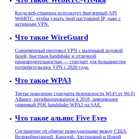
Когда веб-страница использует браузерный API
WebRTC, чтобы узнать твой настоящий IP, даже с
активным VPN.
Что такое WireGuard
Современный протокол VPN с маленькой кодовой
базой, быстрым handshake и отличной
производительностью — стандарт для большинства
потребительских VPN с 2020 года.
Что такое WPA3
Третье поколение стандарта безопасности Wi-Fi от Wi-Fi
Alliance, ратифицированное в 2018, заменяющее
уязвимый PSK handshake WPA2 на SAE.
Что такое альянс Five Eyes
Соглашение об обмене разведданными между США,
Великобританией, Канадой, Австралией и Новой