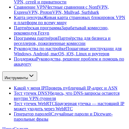
VPN, сетей и приватности
Сравнение VPN
Честные сравнения с NordVPN,
ExpressVPN, ProtonVPN, Mullvad, Surfshark
Карта цензуры
Живая карта страновых блокировок VPN
и платформ по всему миру
Партнёрская программа
Зарабатывай комиссию,
рекомендуя Fexyn
Программа партнёров
Партнёрства для бизнеса и
реселлеров, пожизненные комиссии
Руководства по настройке
Пошаговые инструкции для
Windows, Android, macOS, iOS, Linux и роутеров
Поддержка
Руководства, решение проблем и помощь по
аккаунту
Инструменты
Какой у меня IP
Проверь публичный IP-адрес и ASN
Тест утечек DNS
Убедись, что DNS-запросы остаются
внутри VPN-туннеля
Тест утечек WebRTC
Браузерная утечка — настоящий IP
может уходить через WebRTC
Генератор паролей
Случайные пароли и Diceware-
парольные фразы
Цены
Скачать