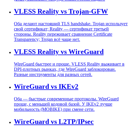
VLESS Reality vs Trojan-GFW
Оба делают настоящий TLS handshake. Trojan использует
свой сертификат; Reality — сертификат третьей
стороны. Reality переживает сравнение Certificate
Transparency; Trojan всё чаще нет.
VLESS Reality vs WireGuard
WireGuard быстрее и проще. VLESS Reality выживает в
DPI-плотных рынках, где WireGuard заблокирован.
Разные инструменты для разных сетей.
WireGuard vs IKEv2
Оба — быстрые современные протоколы. WireGuard
проще, с меньшей кодовой базой. У IKEv2 лучше
мобильность (MOBIKE) при смене сети.
WireGuard vs L2TP/IPsec