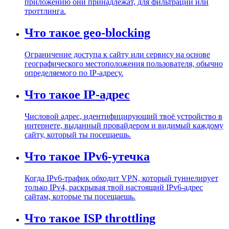
приложению они принадлежат, для фильтрации или
троттлинга.
Что такое geo-blocking
Ограничение доступа к сайту или сервису на основе
географического местоположения пользователя, обычно
определяемого по IP-адресу.
Что такое IP-адрес
Числовой адрес, идентифицирующий твоё устройство в
интернете, выданный провайдером и видимый каждому
сайту, который ты посещаешь.
Что такое IPv6-утечка
Когда IPv6-трафик обходит VPN, который туннелирует
только IPv4, раскрывая твой настоящий IPv6-адрес
сайтам, которые ты посещаешь.
Что такое ISP throttling