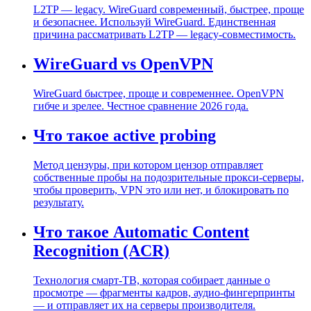
L2TP — legacy. WireGuard современный, быстрее, проще
и безопаснее. Используй WireGuard. Единственная
причина рассматривать L2TP — legacy-совместимость.
WireGuard vs OpenVPN
WireGuard быстрее, проще и современнее. OpenVPN
гибче и зрелее. Честное сравнение 2026 года.
Что такое active probing
Метод цензуры, при котором цензор отправляет
собственные пробы на подозрительные прокси-серверы,
чтобы проверить, VPN это или нет, и блокировать по
результату.
Что такое Automatic Content
Recognition (ACR)
Технология смарт-ТВ, которая собирает данные о
просмотре — фрагменты кадров, аудио-фингерпринты
— и отправляет их на серверы производителя.