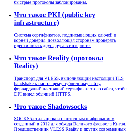
быстрые протоколы заблокированы.
Что такое PKI (public key
infrastructure)
Система сертификатов, подписывающих ключей и
корней доверия, позволяющая сторонам проверять
идентичность друг друга в интернете.
Что такое Reality (протокол
Reality)
Транспорт для VLESS, выполняющий настоящий TLS
handshake к настоящему публичному сайту,
форвардящий настоящий сертификат этого сайта, чтобы
DPI видел обычный HTTPS.
Что такое Shadowsocks
SOCKS5-стиль прокси с поточным шифрованием,
созданный в 2012 для обхода Великого фаервола Китая.
Предшественник VLESS Reality и других современных