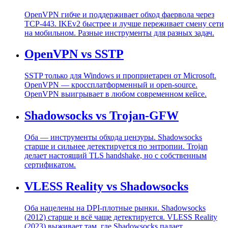
OpenVPN гибче и поддерживает обход фаервола через
TCP-443. IKEv2 быстрее и лучше переживает смену сети
на мобильном. Разные инструменты для разных задач.
OpenVPN vs SSTP
SSTP только для Windows и проприетарен от Microsoft.
OpenVPN — кроссплатформенный и open-source.
OpenVPN выигрывает в любом современном кейсе.
Shadowsocks vs Trojan-GFW
Оба — инструменты обхода цензуры. Shadowsocks
старше и сильнее детектируется по энтропии. Trojan
делает настоящий TLS handshake, но с собственным
сертификатом.
VLESS Reality vs Shadowsocks
Оба нацелены на DPI-плотные рынки. Shadowsocks
(2012) старше и всё чаще детектируется. VLESS Reality
(2023) выживает там, где Shadowsocks падает.