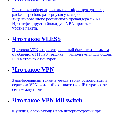
Российская общенациональная инфраструктура deep
packet inspection, развёрнутая у каждого
лицензированного российского провайдера с 2021.
Идентифицирует и блокирует VPN-протоколы на
уровне пакета.
Что такое VLESS
Протокол VPN, спроектированный быть неотличимым
от обычного HTTPS-трафика — используется для обхода
DPI в странах с цензурой.
Что такое VPN
Зашифрованный туннель между твоим устройством и
сервером VPN, который скрывает твой IP и трафик от
сети между ними.
Что такое VPN kill switch
Функция, блокирующая весь интернет-трафик при